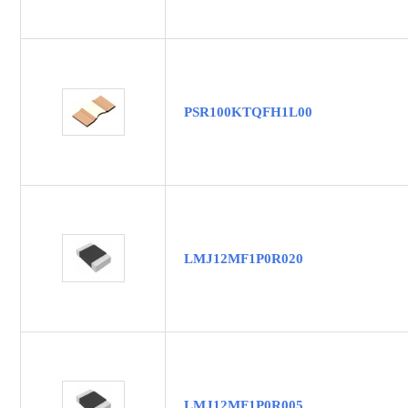
PSR100KTQFH1L00
LMJ12MF1P0R020
LMJ12MF1P0R005