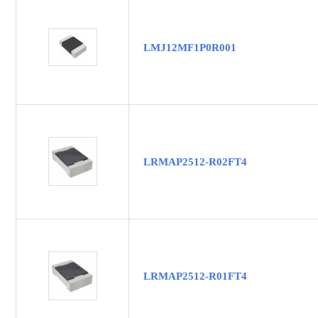
LMJ12MF1P0R001
LRMAP2512-R02FT4
LRMAP2512-R01FT4