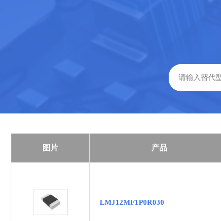
图片
产品
LMJ12MF1P0R030