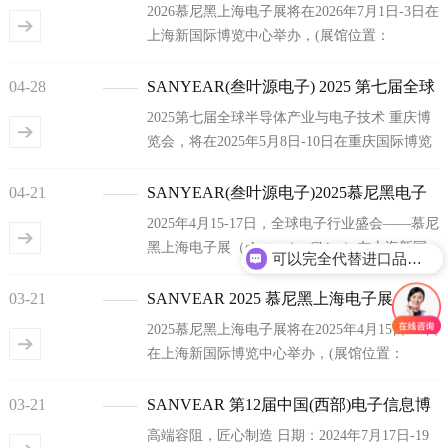
2026慕尼黑上海电子展将在2026年7月1日-3日在
上海新国际博览中心举办，(展馆位置：
N2.140)。叁叶源电子诚邀您前来观展咨询技术
交流。
04-28
SANYEAR(叁叶源电子) 2025 第七届全球
2025第七届全球半导体产业与电子技术 重庆博
半导体产业与电子技术 重庆博览会
览会，将在2025年5月8日-10日在重庆国际博览
中心举办，(展馆位置：展馆-S1馆T65)。叁叶源
电子诚邀您前来观展咨询技术交流。
04-21
SANYEAR(叁叶源电子)2025慕尼黑电子
2025年4月15-17日，全球电子行业盛会——慕尼
展圆满收官，小电容，大未来！
黑上海电子展（electronica China）在上海新国
可以完全代替进口品牌吗？
际博览中心隆重举行。作为贴片电容领域的领
先企业，SANYEAR（叁叶源电子）全系列创新
03-21
SANVEAR 2025 慕尼黑上海电子展
产品与技术解决方案强势登场，以“国产替代 増
2025慕尼黑上海电子展将在2025年4月15日-17日
效降本”为核心，全面展示贴片电容在无人机、
在上海新国际博览中心举办，(展馆位置：
机器人、新能源、逆变器、仪器仪表、伺服
N2.324)。叁叶源电子诚邀您前来观展咨询技术
器、电动工具等前沿领域的突破应用。
交流。
03-21
SANVEAR 第12届中国(西部)电子信息博
高端容阻，匠心制造 日期：2024年7月17日-19
览会