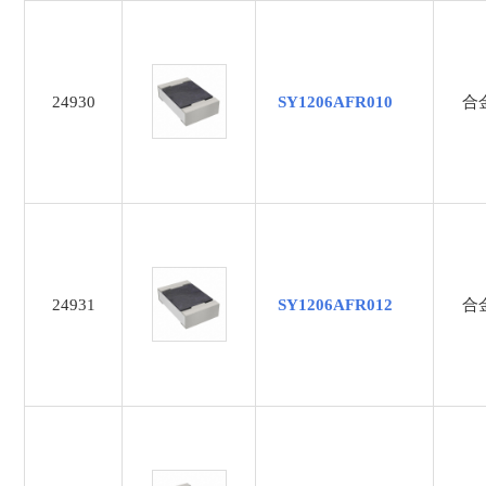
0.39Ω
0.3Ω
0.4Ω
24930
SY1206AFR010
合
0.5mΩ
0.5Ω
0.75m
0mΩ
0Ω
100K
100nF
24931
SY1206AFR012
合
100uf
100Ω
10KΩ
10nF
10uF
10Ω