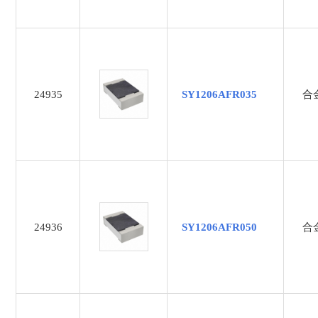
2mΩ
3.3uF
30KΩ
330uf
33KΩ
24935
SY1206AFR035
合
33nF
3mΩ
4.7KΩ
4.7nF
4.7uF
470K
24936
SY1206AFR050
合
470nF
47KΩ
47uF
4mΩ
5.1KΩ