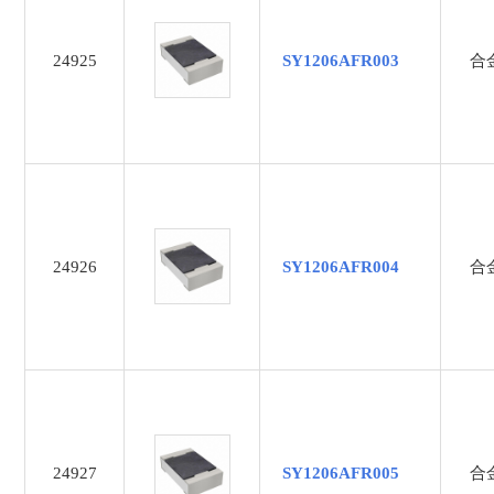
0.013
0.015
24925
SY1206AFR003
合
0.018
0.01Ω
0.022
0.025
0.027
0.02Ω
24926
SY1206AFR004
合
0.033
0.035
0.036
0.03Ω
0.040
0.045
0.047
24927
SY1206AFR005
合
0.04Ω