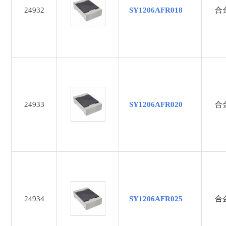
12KΩ
24932
SY1206AFR018
合
13.3K
15K
15KΩ
1KΩ
1MΩ
1nF
24933
SY1206AFR020
合
1uF
2.2nF
2.2uF
20KΩ
220nF
220uf
22nF
24934
SY1206AFR025
合
22uF
2KΩ