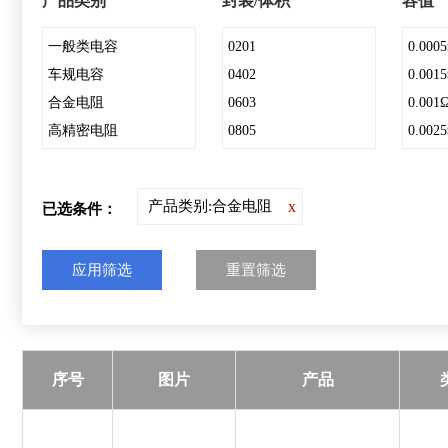
产品类别
封装/体积
容值
一般类电容
0201
0.000
车规电容
0402
0.001
合金电阻
0603
0.001
高精密电阻
0805
0.002
工业电容
1206
0.002
分流器
1210
0.003
产品类别:合金电阻
x
已选条件：
1812
0.003
2220
0.004
应用筛选
重置筛选
2512
0.004
0.005
0.006
0.007
序号
图片
产品
0.008
0.009
0.012