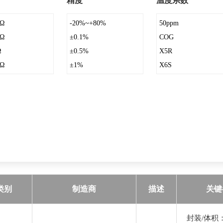
精度
温度系数
5Ω
-20%~+80%
50ppm
5Ω
±0.1%
COG
Ω
±0.5%
X5R
5Ω
±1%
X6S
Ω
±10%
X7R
5Ω
±2%
X7S
Ω
±20%
Y5V
5Ω
±5%
Ω
Ω
Ω
Ω
类别
制造商
描述
关键
Ω
Ω
封装/体积：
Ω