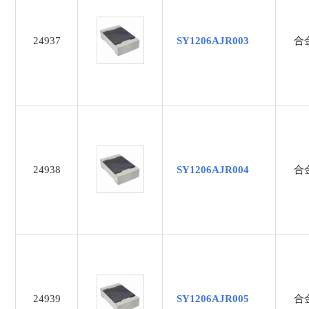
510Ω
51KΩ
24937
SY1206AJR003
合
51Ω
56KΩ
6.8uF
75KΩ
24938
SY1206AJR004
合
24939
SY1206AJR005
合