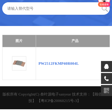
图片
产品
PW2512FKMP40R004L
版权所有 Copyright(C) 叁叶源电子sanyear 技术支持：【顾佰特科
技】
【粤ICP备20060215号-3】