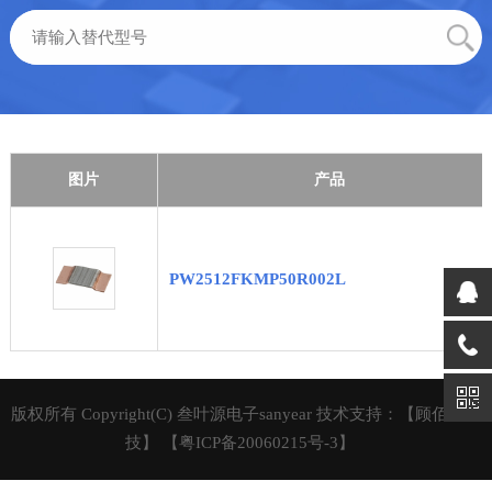
图片
产品
PW2512FKMP50R002L
版权所有 Copyright(C) 叁叶源电子sanyear 技术支持：【顾佰特科
技】
【粤ICP备20060215号-3】