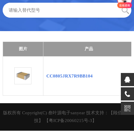
图片
产品
CC0805JRX7R9BB104
版权所有 Copyright(C) 叁叶源电子sanyear 技术支持：【顾佰特科
技】
【粤ICP备20060215号-3】