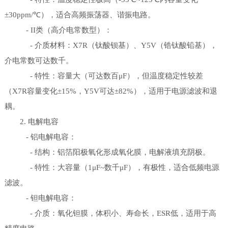
±30ppm/℃），适合高频振荡器、谐振电路。
- II类（高介电常数型）：
- 介质材料：X7R（钛酸钡基）、Y5V（锆钛酸铅基），
介电常数可达数千。
- 特性：容量大（可达数百μF），但温度稳定性较差
（X7R容量变化±15%，Y5V可达±82%），适用于电源滤波和退
耦。
2. 电解电容
- 铝电解电容：
- 结构：铝箔阳极氧化形成氧化膜，电解液填充阴极。
- 特性：大容量（1μF~数千μF），有极性，适合低频电源
滤波。
- 钽电解电容：
- 介质：氧化钽膜，体积小、寿命长，ESR低，适用于高