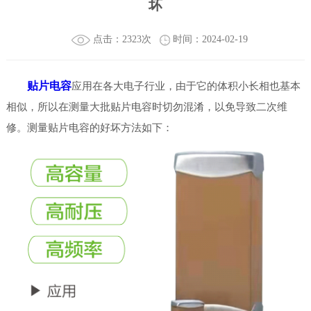
坏
点击：2323次
时间：2024-02-19
贴片电容
应用在各大电子行业，由于它的体积小长相也基本
相似，所以在测量大批贴片电容时切勿混淆，以免导致二次维
修。测量贴片电容的好坏方法如下：