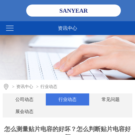
SANYEAR
资讯中心
>
资讯中心
>
行业动态
公司动态
行业动态
常见问题
展会动态
怎么测量贴片电容的好坏？怎么判断贴片电容好