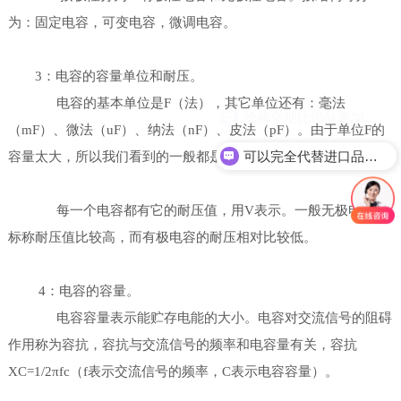
为：固定电容，可变电容，微调电容。
3：电容的容量单位和耐压。
电容的基本单位是F（法），其它单位还有：毫法
（mF）、微法（uF）、纳法（nF）、皮法（pF）。由于单位F的
可以完全代替进口品牌吗？
容量太大，所以我们看到的一般都是μF、nF、pF的单位。
每一个电容都有它的耐压值，用V表示。一般无极电容的
标称耐压值比较高，而有极电容的耐压相对比较低。
4：电容的容量。
电容容量表示能贮存电能的大小。电容对交流信号的阻碍
作用称为容抗，容抗与交流信号的频率和电容量有关，容抗
XC=1/2πfc（f表示交流信号的频率，C表示电容容量）。